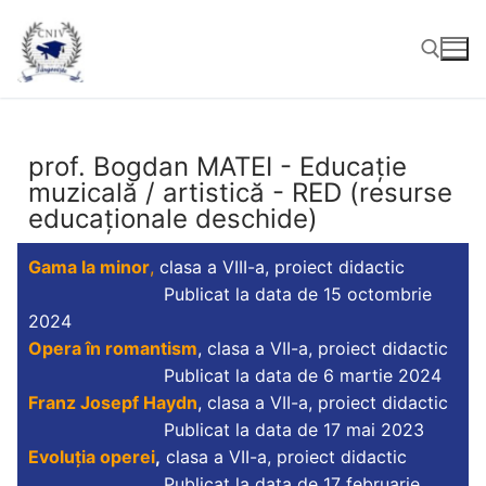
prof. Bogdan MATEI - Educație
muzicală / artistică - RED (resurse
educaționale deschide)
Gama la minor
,
clasa a VIII-a, proiect didactic
Publicat la data de 15 octombrie
2024
Opera în romantism
, clasa a VII-a, proiect didactic
Publicat la data de 6 martie 2024
Franz Josepf Haydn
, clasa a VII-a, proiect didactic
Publicat la data de 17 mai 2023
Evoluția operei
,
clasa a VII-a, proiect didactic
Publicat la data de 17 februarie