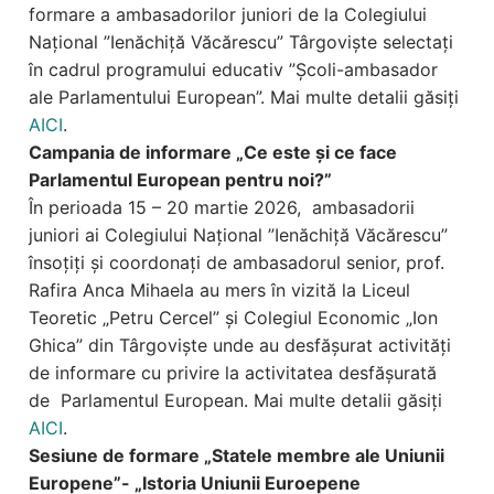
formare a ambasadorilor juniori de la Colegiului
Național ”Ienăchiță Văcărescu” Târgoviște selectați
în cadrul programului educativ ”Școli-ambasador
ale Parlamentului European”. Mai multe detalii găsiți
AICI
.
Campania de informare „Ce este și ce face
Parlamentul European pentru noi?”
În perioada 15 – 20 martie 2026, ambasadorii
juniori ai Colegiului Național ”Ienăchiță Văcărescu”
însoțiți și coordonați de ambasadorul senior, prof.
Rafira Anca Mihaela au mers în vizită la Liceul
Teoretic „Petru Cercel” și Colegiul Economic „Ion
Ghica” din Târgoviște unde au desfășurat activități
de informare cu privire la activitatea desfășurată
de Parlamentul European. Mai multe detalii găsiți
AICI
.
Sesiune de formare „Statele membre ale Uniunii
Europene”- „Istoria Uniunii Euroepene