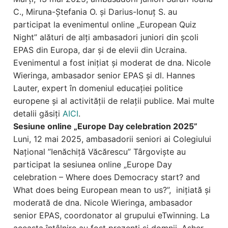
C., Miruna-Ștefania O. și Darius-Ionuț S. au
participat la evenimentul online „European Quiz
Night” alături de alți ambasadori juniori din școli
EPAS din Europa, dar și de elevii din Ucraina.
Evenimentul a fost inițiat și moderat de dna. Nicole
Wieringa, ambasador senior EPAS și dl. Hannes
Lauter, expert în domeniul educației politice
europene și al activității de relații publice. Mai multe
detalii găsiți
AICI
.
Sesiune online „Europe Day celebration 2025”
Luni, 12 mai 2025, ambasadorii seniori ai Colegiului
Național ”Ienăchiță Văcărescu” Târgoviște au
participat la sesiunea online „Europe Day
celebration – Where does Democracy start? and
What does being European mean to us?”, inițiată și
moderată de dna. Nicole Wieringa, ambasador
senior EPAS, coordonator al grupului eTwinning. La
aceasta întâlnire au fost prezenți și domnii, Asher