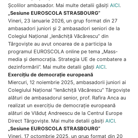
Școlilor ambasador. Mai multe detalii găsiți
AICI
.
„Sesiune EUROSCOLA STRASBOURG”
Vineri, 23 ianuarie 2026, un grup format din 27
ambasadori juniori și 2 ambasadori seniori de la
Colegiul Național „Ienăchiță Văcărescu” din
Târgoviște au avut onoarea de a participa la
programul EUROSCOLA online pe tema „Mass-
media și democrația. Strategia UE de combatere a
dezinformării”. Mai multe detalii găsți
AICI
.
Exercițiu de democrație europeană
Miercuri, 12 noiembrie 2025, ambasadorii juniori ai
Colegiului Național ”Ienăchiță Văcărescu” Târgoviște
alături de ambasadorul senior, prof. Rafira Anca au
realizat un exercițiu de democrație europeană
alături de Vlăduț Andreescu de la Centrul Europe
Direct Târgoviște. Mai multe detalii găsiți
AICI
.
„Sesiune EUROSCOLA STRASBOURG”
Vineri, 17 octombrie 2025, un grup format din 20