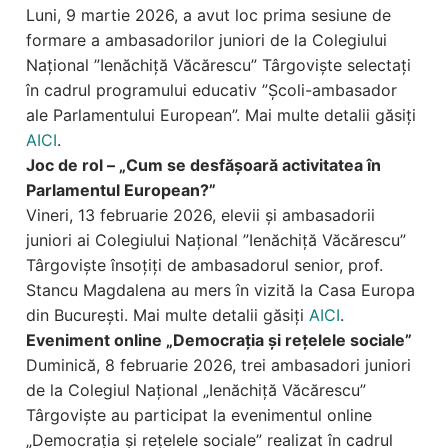
Luni, 9 martie 2026, a avut loc prima sesiune de
formare a ambasadorilor juniori de la Colegiului
Național ”Ienăchiță Văcărescu” Târgoviște selectați
în cadrul programului educativ ”Școli-ambasador
ale Parlamentului European”. Mai multe detalii găsiți
AICI
.
Joc de rol – „Cum se desfășoară activitatea în
Parlamentul European?”
Vineri, 13 februarie 2026, elevii și ambasadorii
juniori ai Colegiului Național ”Ienăchiță Văcărescu”
Târgoviște însoțiți de ambasadorul senior, prof.
Stancu Magdalena au mers în vizită la Casa Europa
din București. Mai multe detalii găsiți
AICI
.
Eveniment online „Democrația și rețelele sociale”
Duminică, 8 februarie 2026, trei ambasadori juniori
de la Colegiul Național „Ienăchiță Văcărescu”
Târgoviște au participat la evenimentul online
„Democrația și rețelele sociale” realizat în cadrul