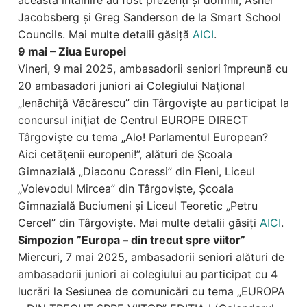
Jacobsberg și Greg Sanderson de la Smart School
Councils. Mai multe detalii găsiță
AICI
.
9 mai – Ziua Europei
Vineri, 9 mai 2025, ambasadorii seniori împreună cu
20 ambasadori juniori ai Colegiului Naţional
„Ienăchiţă Văcărescu” din Târgovişte au participat la
concursul iniţiat de Centrul EUROPE DIRECT
Târgovişte cu tema „Alo! Parlamentul European?
Aici cetăţenii europeni!”, alături de Școala
Gimnazială „Diaconu Coressi” din Fieni, Liceul
„Voievodul Mircea” din Târgoviște, Școala
Gimnazială Buciumeni și Liceul Teoretic „Petru
Cercel” din Târgoviște. Mai multe detalii găsiți
AICI
.
Simpozion ”Europa – din trecut spre viitor”
Miercuri, 7 mai 2025, ambasadorii seniori alături de
ambasadorii juniori ai colegiului au participat cu 4
lucrări la Sesiunea de comunicări cu tema „EUROPA