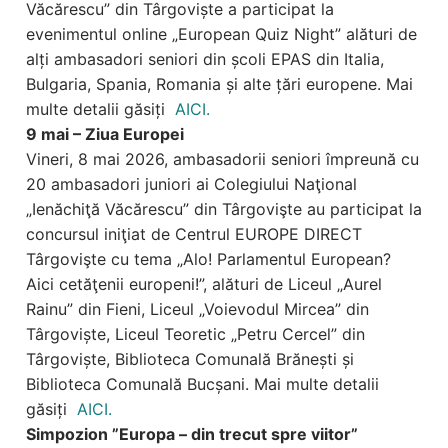
Văcărescu” din Târgoviște a participat la
evenimentul online „European Quiz Night” alături de
alți ambasadori seniori din școli EPAS din Italia,
Bulgaria, Spania, Romania și alte țări europene. Mai
multe detalii găsiți
AICI.
9 mai – Ziua Europei
Vineri, 8 mai 2026, ambasadorii seniori împreună cu
20 ambasadori juniori ai Colegiului Naţional
„Ienăchiţă Văcărescu” din Târgovişte au participat la
concursul iniţiat de Centrul EUROPE DIRECT
Târgovişte cu tema „Alo! Parlamentul European?
Aici cetăţenii europeni!”, alături de Liceul „Aurel
Rainu” din Fieni, Liceul „Voievodul Mircea” din
Târgoviște, Liceul Teoretic „Petru Cercel” din
Târgoviște, Biblioteca Comunală Brănești și
Biblioteca Comunală Bucșani. Mai multe detalii
găsiți
AICI.
Simpozion ”Europa – din trecut spre viitor”