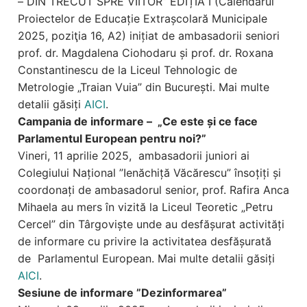
– DIN TRECUT SPRE VIITOR” EDIȚIA I (Calendarul
Proiectelor de Educație Extrașcolară Municipale
2025, poziţia 16, A2) inițiat de ambasadorii seniori
prof. dr. Magdalena Ciohodaru și prof. dr. Roxana
Constantinescu de la Liceul Tehnologic de
Metrologie „Traian Vuia” din București. Mai multe
detalii găsiți
AICI
.
Campania de informare – „Ce este și ce face
Parlamentul European pentru noi?”
Vineri, 11 aprilie 2025, ambasadorii juniori ai
Colegiului Național ”Ienăchiță Văcărescu” însoțiți și
coordonați de ambasadorul senior, prof. Rafira Anca
Mihaela au mers în vizită la Liceul Teoretic „Petru
Cercel” din Târgoviște unde au desfășurat activități
de informare cu privire la activitatea desfășurată
de Parlamentul European. Mai multe detalii găsiți
AICI
.
Sesiune de informare ”Dezinformarea”