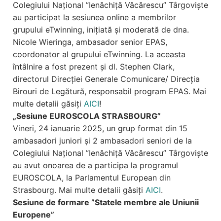
Colegiului Național ”Ienăchiță Văcărescu” Târgoviște
au participat la sesiunea online a membrilor
grupului eTwinning, inițiată și moderată de dna.
Nicole Wieringa, ambasador senior EPAS,
coordonator al grupului eTwinning. La aceasta
întâlnire a fost prezent și dl. Stephen Clark,
directorul Direcției Generale Comunicare/ Direcția
Birouri de Legătură, responsabil program EPAS. Mai
multe detalii găsiți
AICI
!
„Sesiune EUROSCOLA STRASBOURG”
Vineri, 24 ianuarie 2025, un grup format din 15
ambasadori juniori și 2 ambasadori seniori de la
Colegiului Național ”Ienăchiță Văcărescu” Târgoviște
au avut onoarea de a participa la programul
EUROSCOLA, la Parlamentul European din
Strasbourg. Mai multe detalii găsiți
AICI
.
Sesiune de formare ”Statele membre ale Uniunii
Europene”