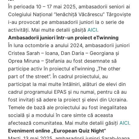
În perioada 10 – 17 mai 2025, ambasadorii seniori ai
Colegiului Național ”Ienăchiță Văcărescu” Târgoviște
i-au provocat pe ambasadorii juniori la o serie de
activități. Mai multe detalii găsiță
AICI
.
Ambasadorii juniori într-un proiect eTwinning
În luna octombrie a anului 2024, ambasadorii juniori
Cristea Sarah – Ioana, Dan Daria – Georgiana și
Oprea Miruna – Ștefania au fost desemnate să
participe activ în proiectul eTwinning „The other
part of the street”. În cadrul proiectului, au
participat la mai multe întâlniri, alături de elevi din
cadrul programului EPAS și nu numai, pentru că au
fost invitați să adere la proiect și elevi din Ucraina.
Temele de bază ale proiectului au fost inegalitatea
socială și a modului în care simte că aceasta
afectează comunitatea. Mai multe detalii găsiți
AICI
.
Eveniment online „European Quiz Night”
Marți, 13 mai 2025, ambasadorii juniori Sarah-Ioana