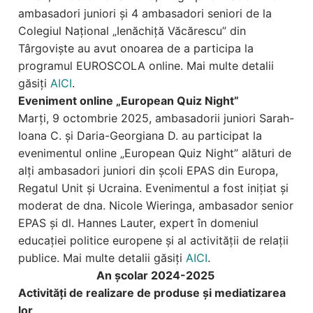
ambasadori juniori și 4 ambasadori seniori de la
Colegiul Național „Ienăchiță Văcărescu” din
Târgoviște au avut onoarea de a participa la
programul EUROSCOLA online. Mai multe detalii
găsiți
AICI
.
Eveniment online „European Quiz Night”
Marți, 9 octombrie 2025, ambasadorii juniori Sarah-
Ioana C. și Daria-Georgiana D. au participat la
evenimentul online „European Quiz Night” alături de
alți ambasadori juniori din școli EPAS din Europa,
Regatul Unit și Ucraina. Evenimentul a fost inițiat și
moderat de dna. Nicole Wieringa, ambasador senior
EPAS și dl. Hannes Lauter, expert în domeniul
educației politice europene și al activității de relații
publice. Mai multe detalii găsiți
AICI
.
An școlar 2024-2025
Activități de realizare de produse și mediatizarea
lor