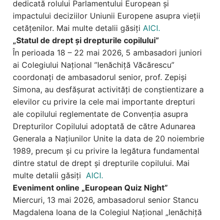
dedicată rolului Parlamentului European și
impactului deciziilor Uniunii Europene asupra vieții
cetățenilor. Mai multe detalii găsiți
AICI.
„Statul de drept și drepturile copilului”
În perioada 18 – 22 mai 2026, 5 ambasadori juniori
ai Colegiului Național ”Ienăchiță Văcărescu”
coordonați de ambasadorul senior, prof. Zepiși
Simona, au desfășurat activități de conștientizare a
elevilor cu privire la cele mai importante drepturi
ale copilului reglementate de Convenția asupra
Drepturilor Copilului adoptată de către Adunarea
Generala a Națiunilor Unite la data de 20 noiembrie
1989, precum și cu privire la legătura fundamental
dintre statul de drept și drepturile copilului. Mai
multe detalii găsiți
AICI.
Eveniment online „European Quiz Night”
Miercuri, 13 mai 2026, ambasadorul senior Stancu
Magdalena Ioana de la Colegiul Național „Ienăchiță