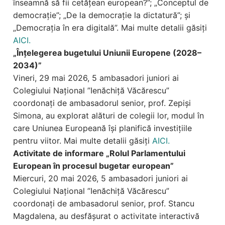
înseamnă să fii cetățean european?”; „Conceptul de
democrație”; „De la democrație la dictatură”; și
„Democrația în era digitală”. Mai multe detalii găsiți
AICI.
„Înțelegerea bugetului Uniunii Europene (2028–
2034)”
Vineri, 29 mai 2026, 5 ambasadori juniori ai
Colegiului Național ”Ienăchiță Văcărescu”
coordonați de ambasadorul senior, prof. Zepiși
Simona, au explorat alături de colegii lor, modul în
care Uniunea Europeană își planifică investițiile
pentru viitor. Mai multe detalii găsiți
AICI.
Activitate de informare „Rolul Parlamentului
European în procesul bugetar european”
Miercuri, 20 mai 2026, 5 ambasadori juniori ai
Colegiului Național ”Ienăchiță Văcărescu”
coordonați de ambasadorul senior, prof. Stancu
Magdalena, au desfășurat o activitate interactivă