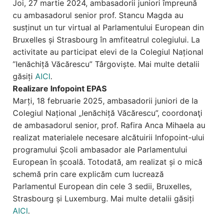
Joi, 27 martie 2024, ambasadorii juniori împreună
cu ambasadorul senior prof. Stancu Magda au
susținut un tur virtual al Parlamentului European din
Bruxelles și Strasbourg în amfiteatrul colegiului. La
activitate au participat elevi de la Colegiul Național
”Ienăchiță Văcărescu” Târgoviște. Mai multe detalii
găsiți
AICI
.
Realizare Infopoint EPAS
Marți, 18 februarie 2025, ambasadorii juniori de la
Colegiul Național „Ienăchiță Văcărescu”, coordonaţi
de ambasadorul senior, prof. Rafira Anca Mihaela au
realizat materialele necesare alcătuirii Infopoint-ului
programului Școli ambasador ale Parlamentului
European în școală. Totodată, am realizat și o mică
schemă prin care explicăm cum lucrează
Parlamentul European din cele 3 sedii, Bruxelles,
Strasbourg și Luxemburg. Mai multe detalii găsiți
AICI
.