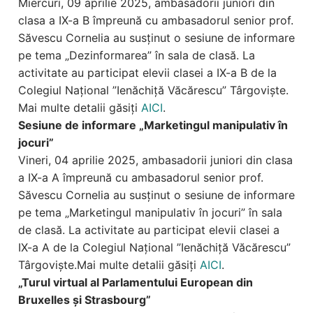
Miercuri, 09 aprilie 2025, ambasadorii juniori din
clasa a IX-a B împreună cu ambasadorul senior prof.
Săvescu Cornelia au susținut o sesiune de informare
pe tema „Dezinformarea” în sala de clasă. La
activitate au participat elevii clasei a IX-a B de la
Colegiul Național ”Ienăchiță Văcărescu” Târgoviște.
Mai multe detalii găsiți
AICI
.
Sesiune de informare „Marketingul manipulativ în
jocuri”
Vineri, 04 aprilie 2025, ambasadorii juniori din clasa
a IX-a A împreună cu ambasadorul senior prof.
Săvescu Cornelia au susținut o sesiune de informare
pe tema „Marketingul manipulativ în jocuri” în sala
de clasă. La activitate au participat elevii clasei a
IX-a A de la Colegiul Național ”Ienăchiță Văcărescu”
Târgoviște.Mai multe detalii găsiți
AICI
.
„Turul virtual al Parlamentului European din
Bruxelles și Strasbourg”